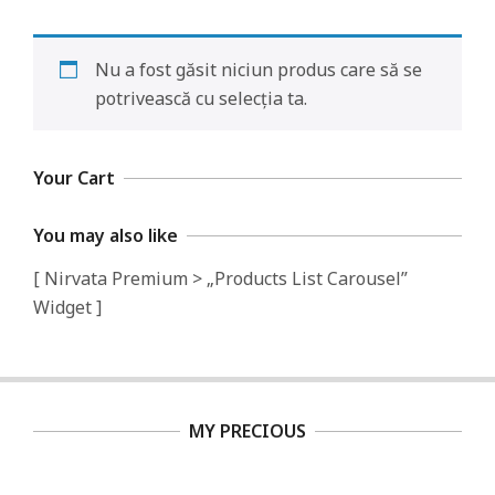
i
a
Nu a fost găsit niciun produs care să se
m
potrivească cu selecția ta.
a
n
t
Your Cart
e
You may also like
[ Nirvata Premium > „Products List Carousel”
Widget ]
MY PRECIOUS