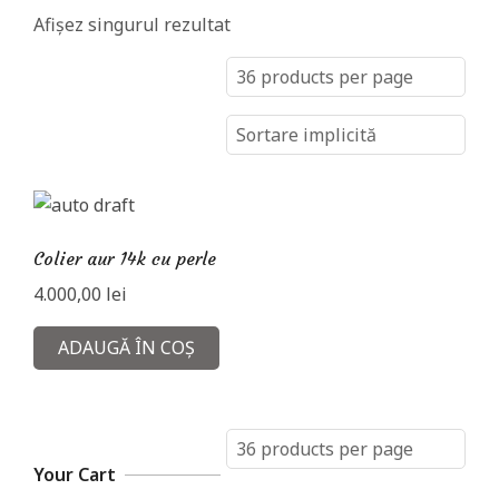
a
Afișez singurul rezultat
m
a
n
t
e
Colier aur 14k cu perle
4.000,00
lei
ADAUGĂ ÎN COȘ
Your Cart