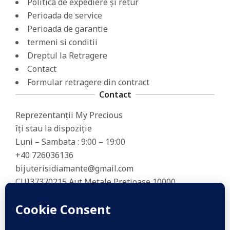
Politica de expediere și retur
Perioada de service
Perioada de garantie
termeni si conditii
Dreptul la Retragere
Contact
Formular retragere din contract
Contact
Reprezentanții My Precious
îți stau la dispoziție
Luni – Sambata : 9:00 – 19:00
+40 726036136
bijuterisidiamante@gmail.com
CUI37370215 Aut Metale Pretioase 10000
J2017001184356 Babadag 9 Timisoara