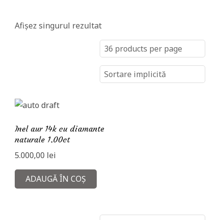
i
a
Afișez singurul rezultat
m
a
n
t
e
Inel aur 14k cu diamante
naturale 1.00ct
5.000,00
lei
ADAUGĂ ÎN COȘ