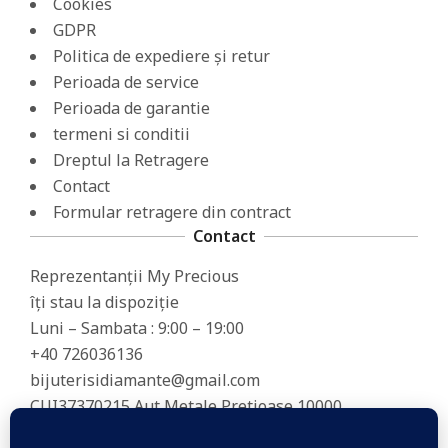
Cookies
GDPR
Politica de expediere și retur
Perioada de service
Perioada de garantie
termeni si conditii
Dreptul la Retragere
Contact
Formular retragere din contract
Contact
Reprezentanții My Precious
îți stau la dispoziție
Luni – Sambata : 9:00 – 19:00
+40 726036136
bijuterisidiamante@gmail.com
CUI37370215 Aut Metale Pretioase 10000
J2017001184356 Babadag 9 Timisoara