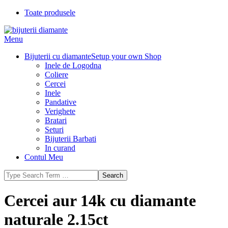
Skip
Toate produsele
to
content
Bijuterii
Primary
Menu
Diamante
Navigation
Bijuterii cu diamante
Setup your own Shop
Menu
Inele de Logodna
Coliere
Cercei
Inele
Pandative
Verighete
Bratari
Seturi
Bijuterii Barbati
In curand
Contul Meu
Search
Cercei aur 14k cu diamante
naturale 2.15ct