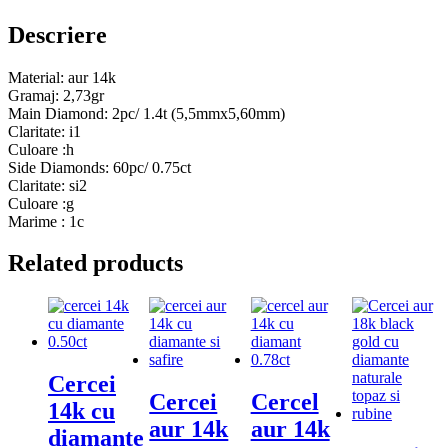
naturale
2.15ct
Descriere
Material: aur 14k
Gramaj: 2,73gr
Main Diamond: 2pc/ 1.4t (5,5mmx5,60mm)
Claritate: i1
Culoare :h
Side Diamonds: 60pc/ 0.75ct
Claritate: si2
Culoare :g
Marime : 1c
Related products
Cercei
Cercei
Cercel
14k cu
aur 14k
aur 14k
diamante