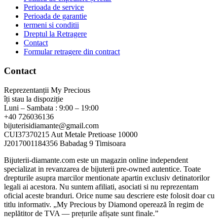
Perioada de service
Perioada de garantie
termeni si conditii
Dreptul la Retragere
Contact
Formular retragere din contract
Contact
Reprezentanții My Precious
îți stau la dispoziție
Luni – Sambata : 9:00 – 19:00
+40 726036136
bijuterisidiamante@gmail.com
CUI37370215 Aut Metale Pretioase 10000
J2017001184356 Babadag 9 Timisoara
Bijuterii-diamante.com este un magazin online independent
specializat in revanzarea de bijuterii pre-owned autentice. Toate
drepturile asupra marcilor mentionate apartin exclusiv detinatorilor
legali ai acestora. Nu suntem afiliati, asociati si nu reprezentam
oficial aceste branduri. Orice nume sau descriere este folosit doar cu
titlu informativ. „My Precious by Diamond operează în regim de
neplătitor de TVA — prețurile afișate sunt finale.”