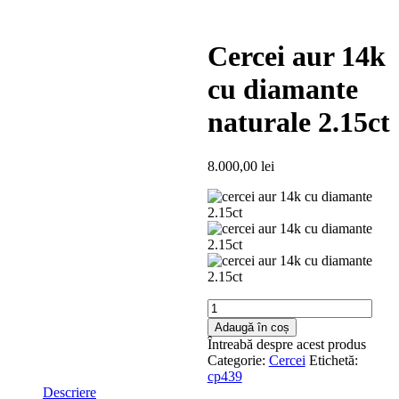
Cercei aur 14k
cu diamante
naturale 2.15ct
8.000,00
lei
Cantitate
Cercei
Adaugă în coș
aur
Întreabă despre acest produs
14k
Categorie:
Cercei
Etichetă:
cu
cp439
diamante
Descriere