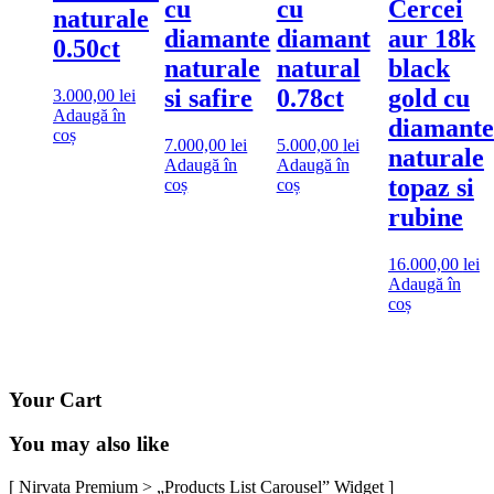
cu
cu
Cercei
naturale
diamante
diamant
aur 18k
0.50ct
naturale
natural
black
si safire
0.78ct
gold cu
3.000,00
lei
Adaugă în
diamante
coș
7.000,00
lei
5.000,00
lei
naturale
Adaugă în
Adaugă în
topaz si
coș
coș
rubine
16.000,00
lei
Adaugă în
coș
Your Cart
You may also like
[ Nirvata Premium > „Products List Carousel” Widget ]