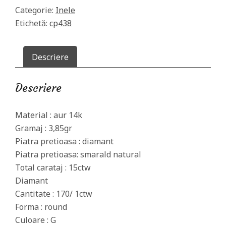
diamante
Categorie:
Inele
naturale15ct
Etichetă:
cp438
Descriere
Descriere
Material : aur 14k
Gramaj : 3,85gr
Piatra pretioasa : diamant
Piatra pretioasa: smarald natural
Total carataj : 15ctw
Diamant
Cantitate : 170/ 1ctw
Forma : round
Culoare : G