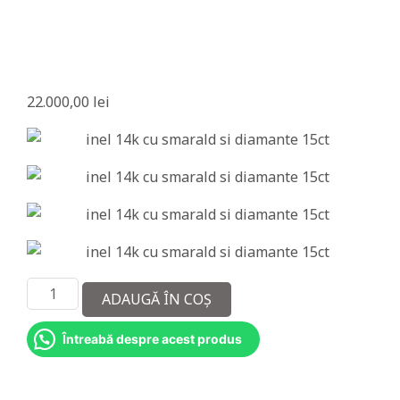
a
m
a
n
22.000,00
lei
t
e
Cantitate
ADAUGĂ ÎN COȘ
Inel
14k
Întreabă despre acest produs
cu
Smarald
si