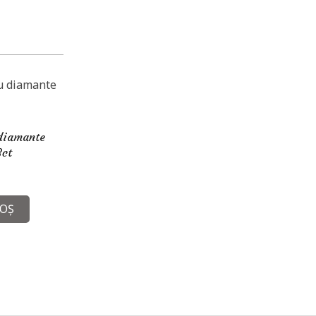
 diamante
8ct
COȘ