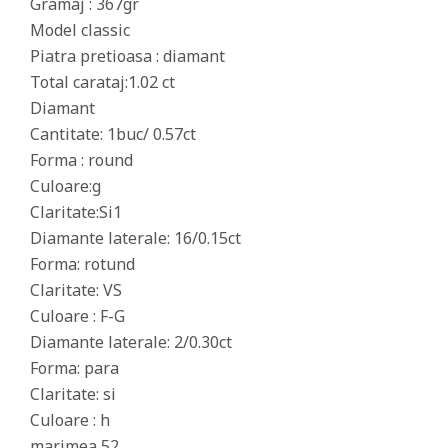
Gramaj : 367gr
Model classic
Piatra pretioasa : diamant
Total carataj:1.02 ct
Diamant
Cantitate: 1buc/ 0.57ct
Forma : round
Culoare:g
Claritate:Si1
Diamante laterale: 16/0.15ct
Forma: rotund
Claritate: VS
Culoare : F-G
Diamante laterale: 2/0.30ct
Forma: para
Claritate: si
Culoare : h
marimea 52,