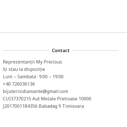
Contact
Reprezentanții My Precious
îți stau la dispoziție
Luni – Sambata : 9:00 – 19:00
+40 726036136
bijuterisidiamante@gmail.com
CUI37370215 Aut Metale Pretioase 10000
J2017001184356 Babadag 9 Timisoara