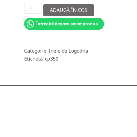
Cantitate
ADAUGĂ ÎN COȘ
Inel
18k
Întreabă despre acest produs
cu
diamante
naturale
1,02ct
Categorie:
Inele de Logodna
Etichetă:
cp350