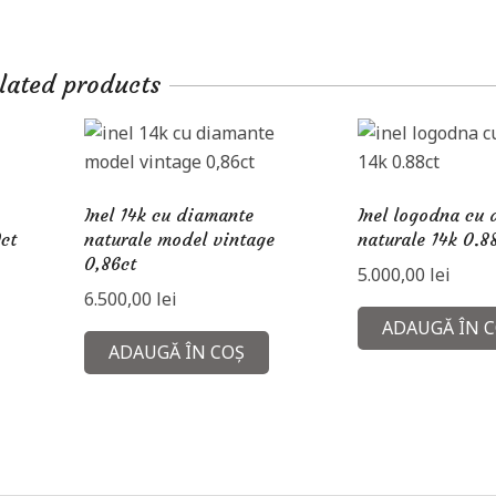
lated products
Inel 14k cu diamante
Inel logodna cu
ct
naturale model vintage
naturale 14k 0.8
0,86ct
5.000,00
lei
6.500,00
lei
ADAUGĂ ÎN 
ADAUGĂ ÎN COȘ