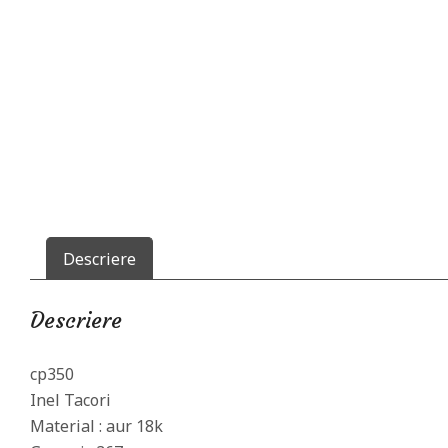
m
a
n
t
e
Descriere
Descriere
cp350
Inel Tacori
Material : aur 18k