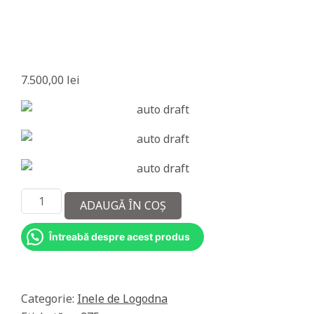
a
m
a
n
7.500,00
lei
t
e
Cantitate
ADAUGĂ ÎN COȘ
Inel
aur
Întreabă despre acest produs
14k
cu
diamante
naturale
Categorie:
Inele de Logodna
1,5ct