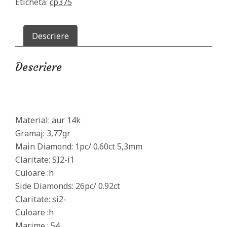
Etichetă:
cp375
Descriere
Descriere
Material: aur 14k
Gramaj: 3,77gr
Main Diamond: 1pc/ 0.60ct 5,3mm
Claritate: SI2-i1
Culoare :h
Side Diamonds: 26pc/ 0.92ct
Claritate: si2-
Culoare :h
Marime : 54