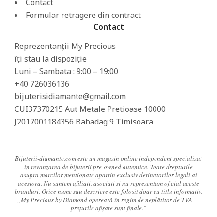
Contact
Formular retragere din contract
Contact
Reprezentanții My Precious
îți stau la dispoziție
Luni – Sambata : 9:00 – 19:00
+40 726036136
bijuterisidiamante@gmail.com
CUI37370215 Aut Metale Pretioase 10000
J2017001184356 Babadag 9 Timisoara
Bijuterii-diamante.com este un magazin online independent specializat
in revanzarea de bijuterii pre-owned autentice. Toate drepturile
asupra marcilor mentionate apartin exclusiv detinatorilor legali ai
acestora. Nu suntem afiliati, asociati si nu reprezentam oficial aceste
branduri. Orice nume sau descriere este folosit doar cu titlu informativ.
„My Precious by Diamond operează în regim de neplătitor de TVA —
prețurile afișate sunt finale.”