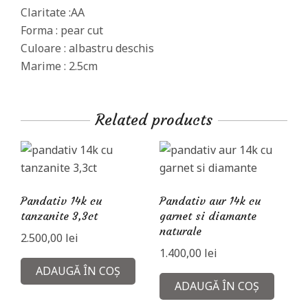
Claritate :AA
Forma : pear cut
Culoare : albastru deschis
Marime : 2.5cm
Related products
Pandativ 14k cu
Pandativ aur 14k cu
tanzanite 3,3ct
garnet si diamante
naturale
2.500,00
lei
1.400,00
lei
ADAUGĂ ÎN COȘ
ADAUGĂ ÎN COȘ