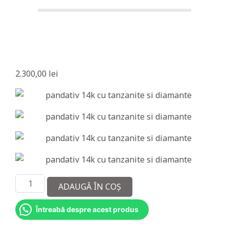
i
a
m
a
n
2.300,00
lei
t
e
Cantitate
ADAUGĂ ÎN COȘ
Pandativ
14k
Întreabă despre acest produs
cu
tanzanite