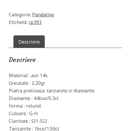
si
diamante
Categorie:
Pandative
naturale
Etichetă:
cp393
Descriere
Descriere
Material : aur 14k
Greutate : 2,20gr
Piatra pretioasa: tanzanite si diamante
Diamante : 44buc/0.3ct
Forma : rotund
Culoare : G-H
Claritate : SI1-SI2
Tanzanite : 1buc/1.50ct