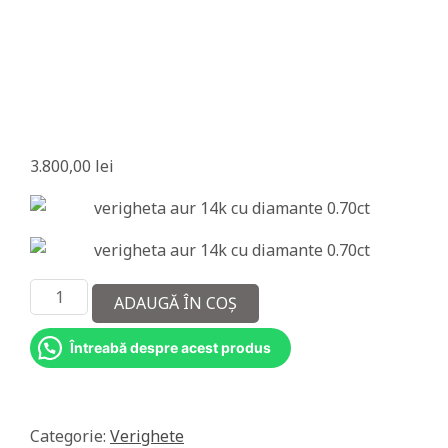
a
m
a
n
t
e
3.800,00
lei
Cantitate
ADAUGĂ ÎN COȘ
Verigheta
aur
Întreabă despre acest produs
14k
cu
diamante
naturale
Categorie:
Verighete
0.70ct